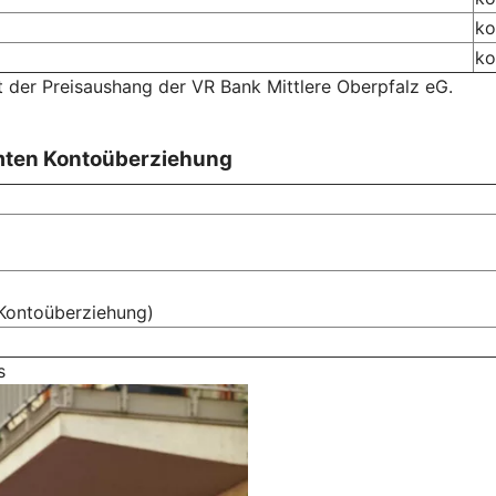
ko
ko
t der Preisaushang der VR Bank Mittlere Oberpfalz eG.
mten Kontoüberziehung
Kontoüberziehung)
s