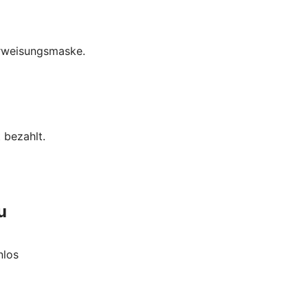
erweisungsmaske.
 bezahlt.
u
nlos