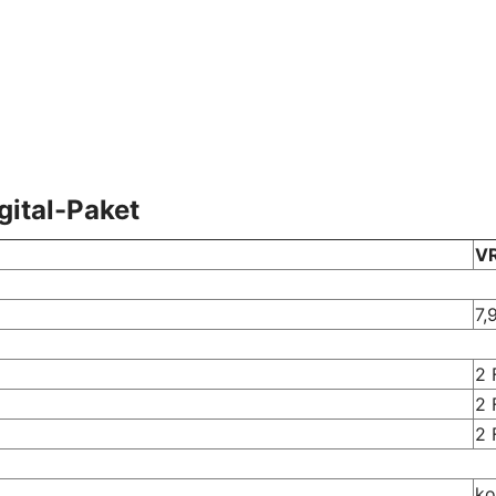
gital-Paket
VR
7,
2 
2 
2 
ko