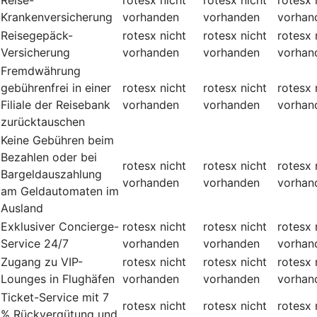
Krankenversicherung
vorhanden
vorhanden
vorhan
Reisegepäck-
rotesx
nicht
rotesx
nicht
rotesx
Versicherung
vorhanden
vorhanden
vorhan
Fremdwährung
gebührenfrei in einer
rotesx
nicht
rotesx
nicht
rotesx
Filiale der Reisebank
vorhanden
vorhanden
vorhan
zurücktauschen
Keine Gebühren beim
Bezahlen oder bei
rotesx
nicht
rotesx
nicht
rotesx
Bargeldauszahlung
vorhanden
vorhanden
vorhan
am Geldautomaten im
Ausland
Exklusiver Concierge-
rotesx
nicht
rotesx
nicht
rotesx
Service 24/7
vorhanden
vorhanden
vorhan
Zugang zu VIP-
rotesx
nicht
rotesx
nicht
rotesx
Lounges in Flughäfen
vorhanden
vorhanden
vorhan
Ticket-Service mit 7
rotesx
nicht
rotesx
nicht
rotesx
% Rückvergütung und