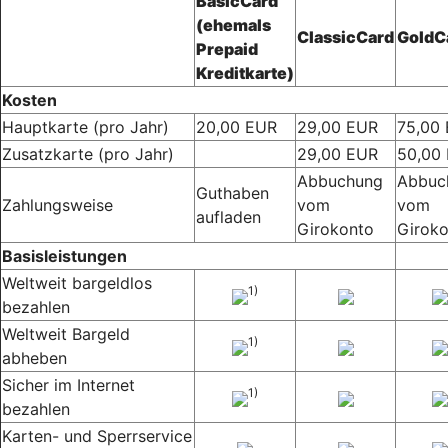
BasicCard
(ehemals
ClassicCard
GoldC
Prepaid
Kreditkarte)
Kosten
Hauptkarte (pro Jahr)
20,00 EUR
29,00 EUR
75,00
Zusatzkarte (pro Jahr)
29,00 EUR
50,00
Abbuchung
Abbuc
Guthaben
Zahlungsweise
vom
vom
aufladen
Girokonto
Girok
Basisleistungen
Weltweit bargeldlos
1)
bezahlen
Weltweit Bargeld
1)
abheben
Sicher im Internet
1)
bezahlen
Karten- und Sperrservice