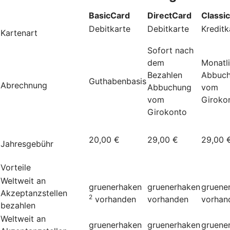
BasicCard
DirectCard
Classi
Debitkarte
Debitkarte
Kreditk
Kartenart
Sofort nach
dem
Monatl
Bezahlen
Abbuc
Guthabenbasis
Abrechnung
Abbuchung
vom
vom
Giroko
Girokonto
20,00 €
29,00 €
29,00 
Jahresgebühr
Vorteile
Weltweit an
gruenerhaken
gruenerhaken
gruene
Akzeptanzstellen
2
vorhanden
vorhanden
vorhan
bezahlen
Weltweit an
gruenerhaken
gruenerhaken
gruene