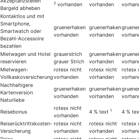
Akzeptanzstellen
2
vorhanden
vorhanden
vorhan
Bargeld abheben
Kontaktlos und mit
Smartphone,
gruenerhaken
gruenerhaken
gruene
Smartwatch oder
vorhanden
vorhanden
vorhan
Bezahl-Accessoire
bezahlen
Mietwagen und Hotel
grauerstrich
gruenerhaken
gruene
reservieren
grauer Strich
vorhanden
vorhan
Mietwagen-
rotesx
nicht
rotesx
nicht
rotesx
Vollkaskoversicherung
vorhanden
vorhanden
vorhan
Nachhaltigere
gruenerhaken
gruenerhaken
gruene
Kartenversion
vorhanden
vorhanden
vorhan
Naturliebe
rotesx
nicht
1
Reisebonus
4 %
text
4 %
tex
vorhanden
Reiserücktrittskosten-
rotesx
nicht
rotesx
nicht
rotesx
Versicherung
vorhanden
vorhanden
vorhan
Reise-
rotesx
nicht
rotesx
nicht
rotesx