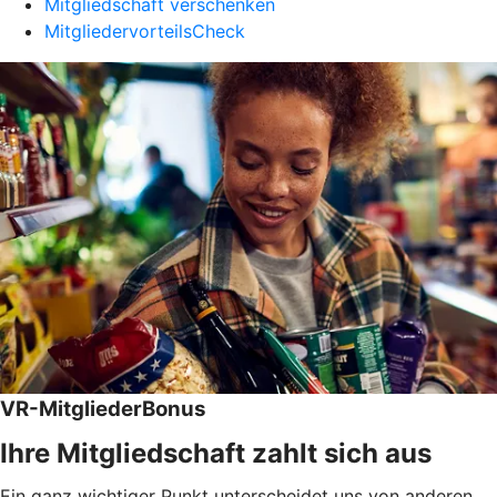
Mitgliedschaft verschenken
MitgliedervorteilsCheck
VR-MitgliederBonus
Ihre Mitgliedschaft zahlt sich aus
Ein ganz wichtiger Punkt unterscheidet uns von anderen