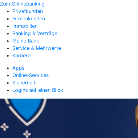
Zum Onlinebanking
Privatkunden
Firmenkunden
Immobilien
Banking & Verträge
Meine Bank
Service & Mehrwerte
Karriere
Apps
Online-Services
Sicherheit
Logins auf einen Blick