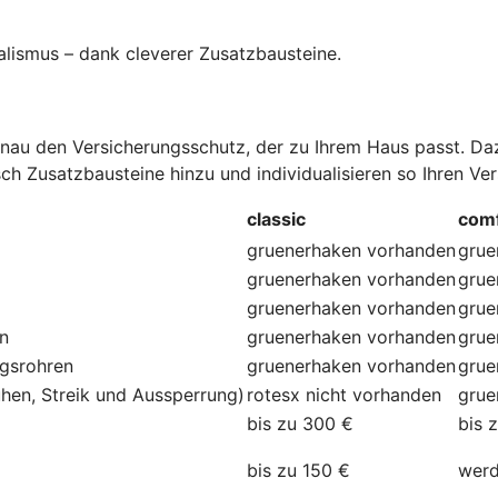
alismus – dank cleverer Zusatzbausteine
.
au den Versicherungsschutz, der zu Ihrem Haus passt. Dazu
ch Zusatzbausteine hinzu und individualisieren so Ihren Ve
classic
comf
gruenerhaken
vorhanden
grue
gruenerhaken
vorhanden
grue
gruenerhaken
vorhanden
grue
en
gruenerhaken
vorhanden
grue
ngsrohren
gruenerhaken
vorhanden
grue
hen, Streik und Aussperrung)
rotesx
nicht vorhanden
grue
bis zu 300 €
bis 
bis zu 150 €
werd